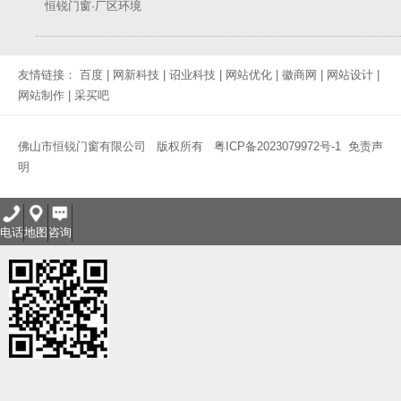
恒锐门窗·厂区环境
友情链接：
百度
|
网新科技
|
诏业科技
|
网站优化
|
徽商网
|
网站设计
|
网站制作
|
采买吧
佛山市恒锐门窗有限公司 版权所有
粤ICP备2023079972号-1
免责声
明
电话
地图
咨询